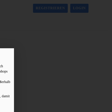
REGISTRIEREN
LOGIN
sch
shops
ßerhalb
, damit