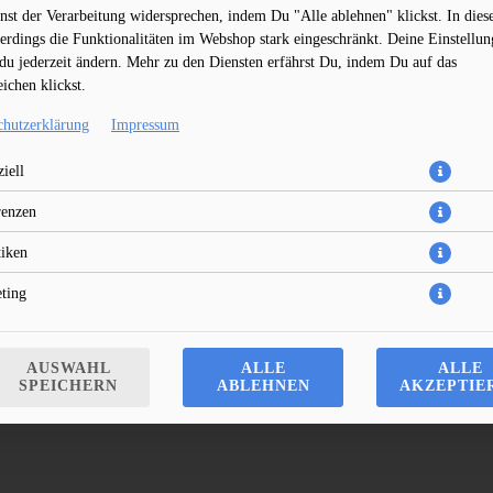
nst der Verarbeitung widersprechen, indem Du "Alle ablehnen" klickst. In dies
lerdings die Funktionalitäten im Webshop stark eingeschränkt. Deine Einstellu
du jederzeit ändern. Mehr zu den Diensten erfährst Du, indem Du auf das
ichen klickst.
chutzerklärung
Impressum
iell
Beck´s Bier, Flaschenbier
renzen
3,00 € *
tiken
ting
* Die Preise können nach Auswahl des Stores variieren.
AUSWAHL
ALLE
ALLE
SPEICHERN
ABLEHNEN
AKZEPTIE