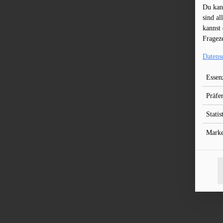
Du kan
sind al
kannst 
Frageze
Datens
Essenz
Präfe
Statis
Marke