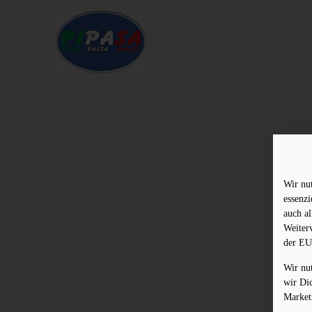
Wir nu
essenz
auch al
Weiter
der EU
Wir nu
wir Di
Market