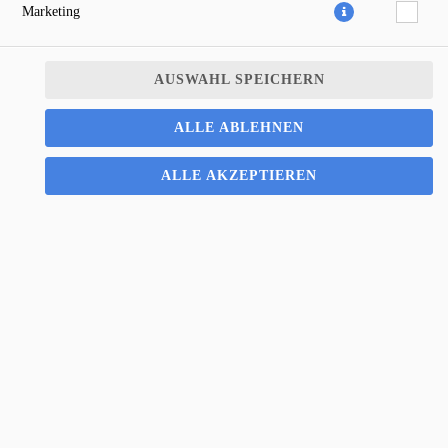
Marketing
AUSWAHL SPEICHERN
ALLE ABLEHNEN
ALLE AKZEPTIEREN
2,00 € *
* Die Preise können nach Auswahl des Stores variieren.
© 2026
PiPaSa Pizza Pasta Salat
Impressum
Datenschutz
Datenschutzeinstellungen
Barrierefreiheit
AGB
Lieferdienstsoftware und Webshop von
SIDES