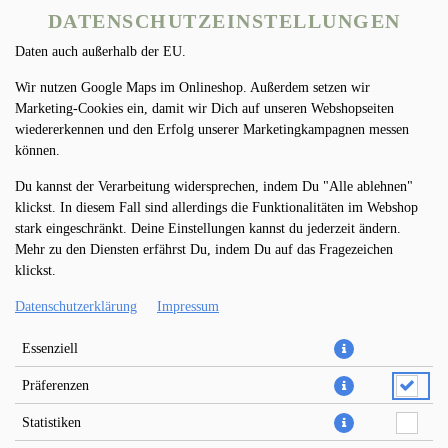
nach Funktion können Daten auch an Diensteanbieter zur
DATENSCHUTZEINSTELLUNGEN
Weiterverarbeitung weitergegeben werden. Einige Anbieter übermitteln
Daten auch außerhalb der EU.
Wir nutzen Google Maps im Onlineshop. Außerdem setzen wir
Marketing-Cookies ein, damit wir Dich auf unseren Webshopseiten
wiedererkennen und den Erfolg unserer Marketingkampagnen messen
können.
Du kannst der Verarbeitung widersprechen, indem Du "Alle ablehnen"
MINERALWASSER 0,5L
klickst. In diesem Fall sind allerdings die Funktionalitäten im Webshop
stark eingeschränkt. Deine Einstellungen kannst du jederzeit ändern.
Mehr zu den Diensten erfährst Du, indem Du auf das Fragezeichen
klickst.
Datenschutzerklärung
Impressum
Essenziell
Präferenzen
Statistiken