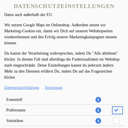
nach Funktion können Daten auch an Diensteanbieter zur
DATENSCHUTZEINSTELLUNGEN
Weiterverarbeitung weitergegeben werden. Einige Anbieter übermitteln
Daten auch außerhalb der EU.
Wir nutzen Google Maps im Onlineshop. Außerdem setzen wir
Marketing-Cookies ein, damit wir Dich auf unseren Webshopseiten
wiedererkennen und den Erfolg unserer Marketingkampagnen messen
können.
Du kannst der Verarbeitung widersprechen, indem Du "Alle ablehnen"
COCA-COLA ZERO 0,33L
klickst. In diesem Fall sind allerdings die Funktionalitäten im Webshop
stark eingeschränkt. Deine Einstellungen kannst du jederzeit ändern.
Mehr zu den Diensten erfährst Du, indem Du auf das Fragezeichen
klickst.
Datenschutzerklärung
Impressum
Essenziell
Präferenzen
Statistiken