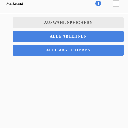
Marketing
AUSWAHL SPEICHERN
ALLE ABLEHNEN
ALLE AKZEPTIEREN
2,00 € *
* Die Preise können nach Auswahl des Stores variieren.
© 2026
PiPaSa Pizza Pasta Salat
Impressum
Datenschutz
Datenschutzeinstellungen
Barrierefreiheit
AGB
Lieferdienstsoftware und Webshop von
SIDES