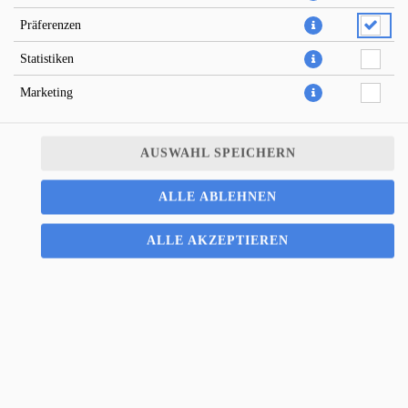
Präferenzen
Statistiken
Marketing
AUSWAHL SPEICHERN
ALLE ABLEHNEN
italienisch , schnelle Pizzalieferung; Pizza Potsdam; Potsdam ;
ALLE AKZEPTIEREN
Pizza; Salat; Pasta; Zuverlässig; Straffrei; Mittagessen; Abendessen;
Essenlieferung; Schnelle Lieferung; Lieferservice; Pizzeria; Lecker
Essen; Lieferando; Salat Lieferung; Pasta Lieferung; Essen Online;
Online Essen bestellen; Lieferdienst; Vertrauenswürdiger
Lieferdienst; Webshop Lieferdienst; Onlinezahlung; schnelle
Lieferung; Pizza Extras; Willkommen-Rabatt; Gutscheine;
Dauerrabatt online; Pizzalieferung; Pastalieferung;
7,50 € *