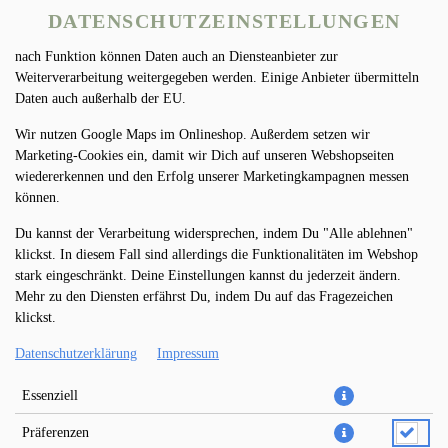
betreiben. Technisch essenzielle Cookies werden zwingend benötigt,
DATENSCHUTZEINSTELLUNGEN
damit bei Deinem Besuch unseres Webshops auch alles funktioniert. Je
nach Funktion können Daten auch an Diensteanbieter zur
Weiterverarbeitung weitergegeben werden. Einige Anbieter übermitteln
Daten auch außerhalb der EU.
Wir nutzen Google Maps im Onlineshop. Außerdem setzen wir
Marketing-Cookies ein, damit wir Dich auf unseren Webshopseiten
wiedererkennen und den Erfolg unserer Marketingkampagnen messen
können.
PIZZA RUCOLA Ø 32CM
Du kannst der Verarbeitung widersprechen, indem Du "Alle ablehnen"
klickst. In diesem Fall sind allerdings die Funktionalitäten im Webshop
stark eingeschränkt. Deine Einstellungen kannst du jederzeit ändern.
Mehr zu den Diensten erfährst Du, indem Du auf das Fragezeichen
klickst.
Datenschutzerklärung
Impressum
Essenziell
Präferenzen