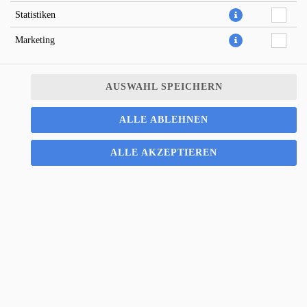
Statistiken
Marketing
AUSWAHL SPEICHERN
italienisch , schnelle Pizzalieferung; Pizza Potsdam; Potsdam ;
ALLE ABLEHNEN
Pizza; Salat; Pasta; Zuverlässig; Straffrei; Mittagessen; Abendessen;
Essenlieferung; Schnelle Lieferung; Lieferservice; Pizzeria; Lecker
ALLE AKZEPTIEREN
Essen; Lieferando; Salat Lieferung; Pasta Lieferung; Essen Online;
Online Essen bestellen; Lieferdienst; Vertrauenswürdiger
Lieferdienst; Webshop Lieferdienst; Onlinezahlung; schnelle
Lieferung; Pizza Extras; Willkommen-Rabatt; Gutscheine;
Dauerrabatt online; Pizzalieferung; Pastalieferung;
8,00 € *
* Die Preise können nach Auswahl des Stores variieren.