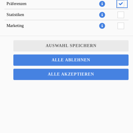
Präferenzen
Statistiken
Marketing
AUSWAHL SPEICHERN
Pizza Diavolo (sehr scharf) italienisch , schnelle Pizzalieferung;
ALLE ABLEHNEN
Pizza Potsdam; Potsdam ; Pizza; Salat; Pasta; Zuverlässig; Straffrei;
Mittagessen; Abendessen; Essenlieferung; Schnelle Lieferung;
ALLE AKZEPTIEREN
Lieferservice; Pizzeria; Lecker Essen; Lieferando; Salat Lieferung;
Pasta Lieferung; Essen Online; Online Essen bestellen; Lieferdienst;
Vertrauenswürdiger Lieferdienst; Webshop Lieferdienst;
Onlinezahlung; schnelle Lieferung; Pizza Extras; Willkommen-
Rabatt; Gutscheine; Dauerrabatt online; Pizzalieferung;
Pastalieferung;
9,00 € *