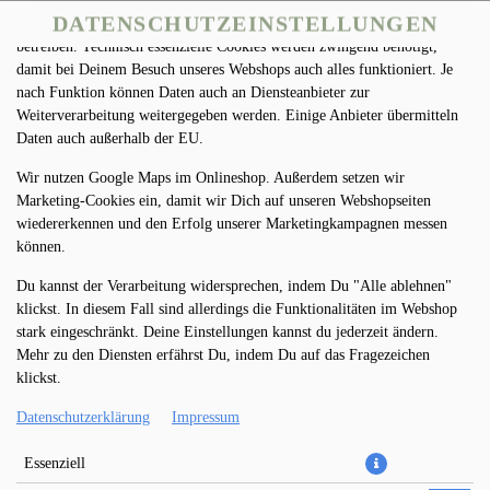
DATENSCHUTZEINSTELLUNGEN
Wir nutzen Cookies und Dienste Dritter, um unseren Onlineshop zu
betreiben. Technisch essenzielle Cookies werden zwingend benötigt,
damit bei Deinem Besuch unseres Webshops auch alles funktioniert. Je
nach Funktion können Daten auch an Diensteanbieter zur
Weiterverarbeitung weitergegeben werden. Einige Anbieter übermitteln
Daten auch außerhalb der EU.
Wir nutzen Google Maps im Onlineshop. Außerdem setzen wir
Marketing-Cookies ein, damit wir Dich auf unseren Webshopseiten
PIZZA DIAVOLO (SEHR
wiedererkennen und den Erfolg unserer Marketingkampagnen messen
können.
SCHARF) Ø 32CM
Du kannst der Verarbeitung widersprechen, indem Du "Alle ablehnen"
klickst. In diesem Fall sind allerdings die Funktionalitäten im Webshop
stark eingeschränkt. Deine Einstellungen kannst du jederzeit ändern.
Mehr zu den Diensten erfährst Du, indem Du auf das Fragezeichen
klickst.
Datenschutzerklärung
Impressum
Essenziell