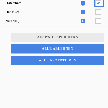
Präferenzen
Statistiken
Marketing
AUSWAHL SPEICHERN
Pizza Funghi; vegetarisch; italienisch , schnelle Pizzalieferung;
ALLE ABLEHNEN
Pizza Potsdam; Potsdam ; Pizza; Salat; Pasta; Zuverlässig; Straffrei;
Mittagessen; Abendessen; Essenlieferung; Schnelle Lieferung;
ALLE AKZEPTIEREN
Lieferservice; Pizzeria; Lecker Essen; Lieferando; Salat Lieferung;
Pasta Lieferung; Essen Online; Online Essen bestellen; Lieferdienst;
Vertrauenswürdiger Lieferdienst; Webshop Lieferdienst;
Onlinezahlung; schnelle Lieferung; Pizza Extras; Willkommen-
Rabatt; Gutscheine; Dauerrabatt online; Pizzalieferung;
Pastalieferung;
8,00 € *