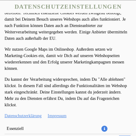
DATENSCHUTZEINSTELLUNGEN
Wir nutzen Cookies und Dienste Dritter, um unseren Onlineshop zu
betreiben. Technisch essenzielle Cookies werden zwingend benötigt,
damit bei Deinem Besuch unseres Webshops auch alles funktioniert. Je
nach Funktion können Daten auch an Diensteanbieter zur
Weiterverarbeitung weitergegeben werden. Einige Anbieter übermitteln
Daten auch außerhalb der EU.
Wir nutzen Google Maps im Onlineshop. Außerdem setzen wir
Marketing-Cookies ein, damit wir Dich auf unseren Webshopseiten
PIZZA FUNGHI (VEGETARISCH)
wiedererkennen und den Erfolg unserer Marketingkampagnen messen
können.
Ø 32CM
Du kannst der Verarbeitung widersprechen, indem Du "Alle ablehnen"
klickst. In diesem Fall sind allerdings die Funktionalitäten im Webshop
stark eingeschränkt. Deine Einstellungen kannst du jederzeit ändern.
Mehr zu den Diensten erfährst Du, indem Du auf das Fragezeichen
klickst.
Datenschutzerklärung
Impressum
Essenziell